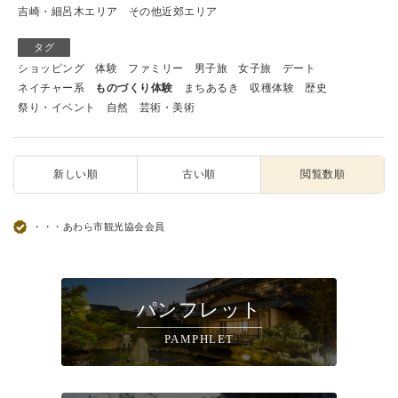
吉崎・細呂木エリア
その他近郊エリア
タグ
ショッピング
体験
ファミリー
男子旅
女子旅
デート
ネイチャー系
ものづくり体験
まちあるき
収穫体験
歴史
祭り・イベント
自然
芸術・美術
新しい順
古い順
閲覧数順
・・・あわら市観光協会会員
パンフレット
PAMPHLET