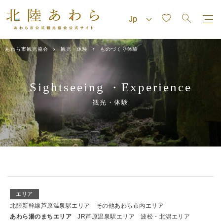
あわら市観光協会
観光・体験
ものづくり体験
Sightseeing
Experience
・
観光・体験
エリア
北陸新幹線芦原温泉駅エリア
その他あわら市内エリア
あわら湯のまちエリア
JR芦原温泉駅エリア
波松・北潟エリア