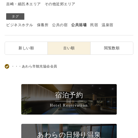
吉崎・細呂木エリア
その他近郊エリア
タグ
ビジネスホテル
保養所
公共の宿
公共浴場
民宿
温泉宿
新しい順
古い順
閲覧数順
・・・あわら市観光協会会員
宿泊予約
Hotel Reservation
あわらの日帰り温泉