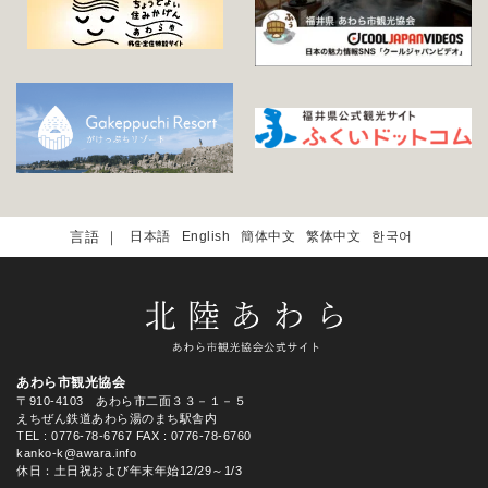
日本語
English
簡体中文
繁体中文
한국어
あわら市観光協会
〒910-4103 あわら市二面３３－１－５
えちぜん鉄道あわら湯のまち駅舎内
TEL
: 0776-78-6767
FAX : 0776-78-6760
kanko-k@awara.info
休日：土日祝および年末年始12/29～1/3