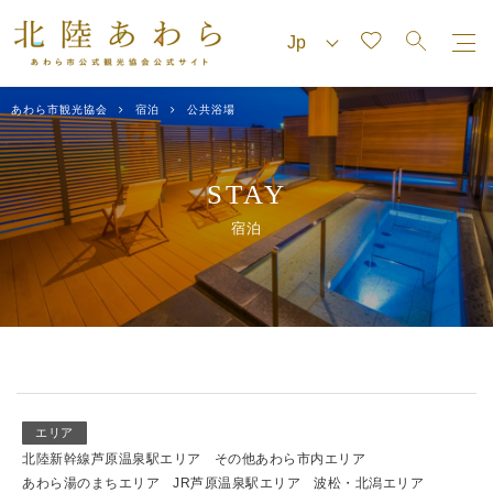
あわら市観光協会
宿泊
公共浴場
STAY
宿泊
エリア
北陸新幹線芦原温泉駅エリア
その他あわら市内エリア
あわら湯のまちエリア
JR芦原温泉駅エリア
波松・北潟エリア