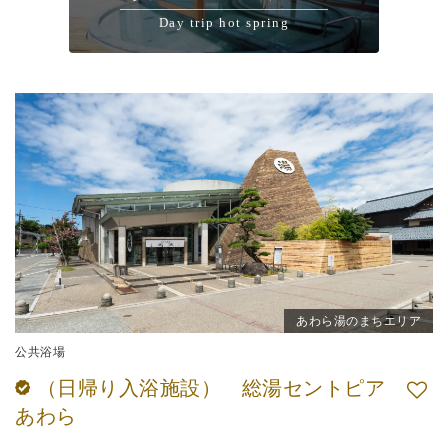
Day trip hot spring
あわら湯のまちエリア
公共浴場
（日帰り入浴施設） 総湯セントピア
あわら