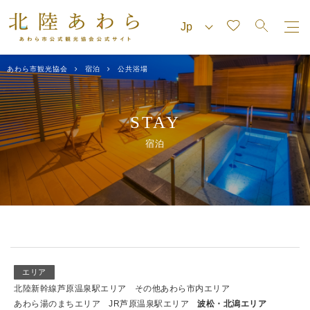
あわら市観光協会
宿泊
公共浴場
STAY
宿泊
エリア
北陸新幹線芦原温泉駅エリア
その他あわら市内エリア
あわら湯のまちエリア
JR芦原温泉駅エリア
波松・北潟エリア