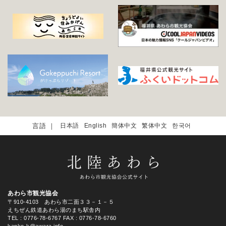
日本語
English
簡体中文
繁体中文
한국어
あわら市観光協会
〒910-4103 あわら市二面３３－１－５
えちぜん鉄道あわら湯のまち駅舎内
TEL
: 0776-78-6767
FAX : 0776-78-6760
kanko-k@awara.info