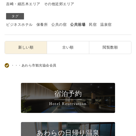
吉崎・細呂木エリア
その他近郊エリア
タグ
ビジネスホテル
保養所
公共の宿
公共浴場
民宿
温泉宿
新しい順
古い順
閲覧数順
・・・あわら市観光協会会員
宿泊予約
Hotel Reservation
あわらの日帰り温泉