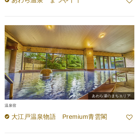
あわら湯のまちエリア
温泉宿
大江戸温泉物語 Premium青雲閣