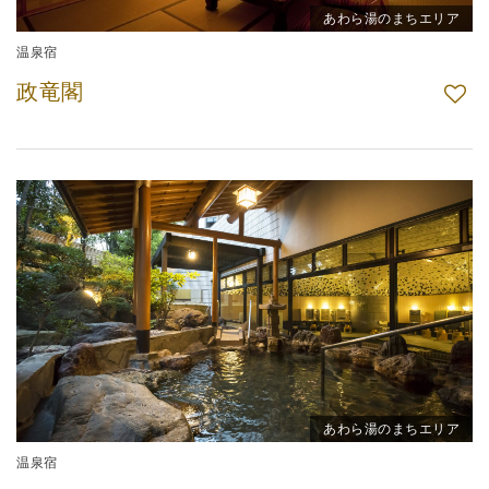
あわら湯のまちエリア
温泉宿
政竜閣
あわら湯のまちエリア
温泉宿