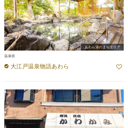
あわら湯のまちエリア
温泉宿
大江戸温泉物語あわら