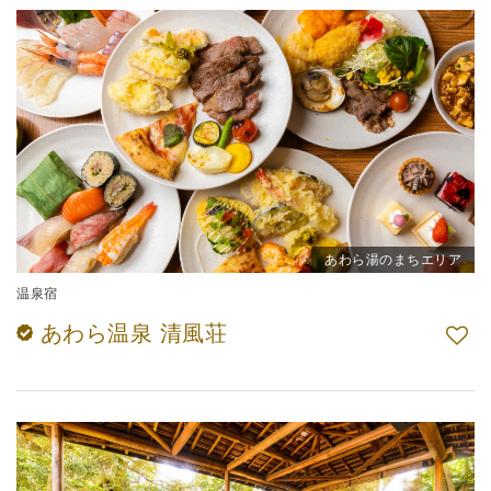
あわら湯のまちエリア
温泉宿
あわら温泉 清風荘