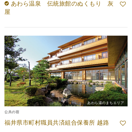
あわら温泉 伝統旅館のぬくもり 灰
屋
あわら湯のまちエリア
公共の宿
福井県市町村職員共済組合保養所 越路