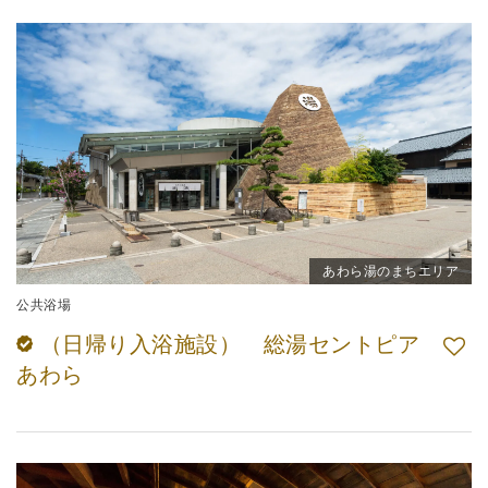
あわら湯のまちエリア
公共浴場
（日帰り入浴施設） 総湯セントピア
あわら