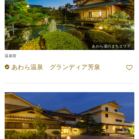
あわら湯のまちエリア
温泉宿
あわら温泉 グランディア芳泉