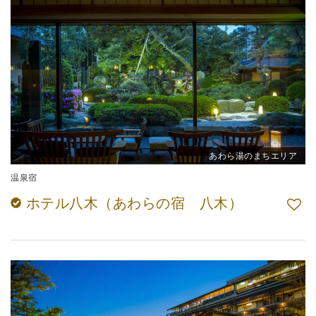
あわら湯のまちエリア
温泉宿
ホテル八木（あわらの宿 八木）