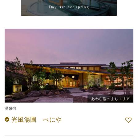
Day trip hot spring
あわら湯のまちエリア
温泉宿
光風湯圃 べにや