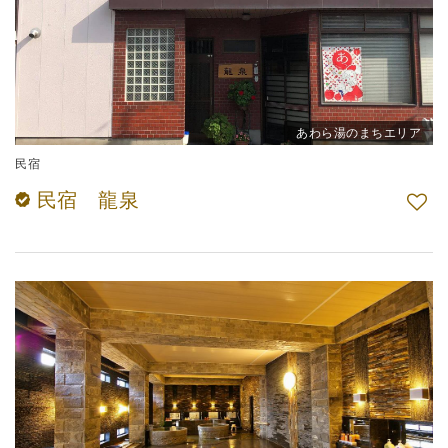
あわら湯のまちエリア
民宿
民宿 龍泉