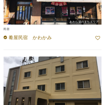
あわら湯のまちエリア
民宿
肴屋民宿 かわかみ