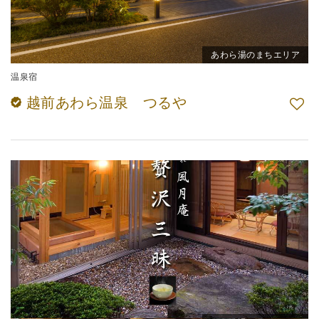
あわら湯のまちエリア
温泉宿
越前あわら温泉 つるや