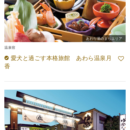
あわら湯のまちエリア
温泉宿
愛犬と過ごす本格旅館 あわら温泉月
香