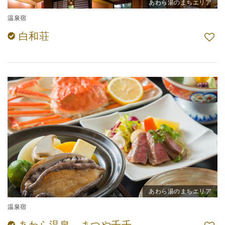
あわら湯のまちエリア
温泉宿
白和荘
あわら湯のまちエリア
温泉宿
あわら温泉 まつや千千