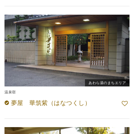
あわら湯のまちエリア
温泉宿
夢屋 華筑紫（はなつくし）