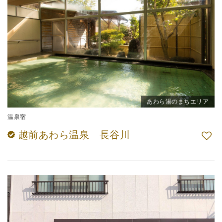
あわら湯のまちエリア
温泉宿
越前あわら温泉 長谷川