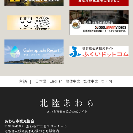
日本語
English
簡体中文
繁体中文
한국어
あわら市観光協会
〒910-4103 あわら市二面３３－１－５
えちぜん鉄道あわら湯のまち駅舎内