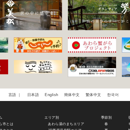
日本語
English
簡体中文
繁体中文
한국어
ム
エリア別
季節別
ら市とは
あわら湯のまちエリア
春