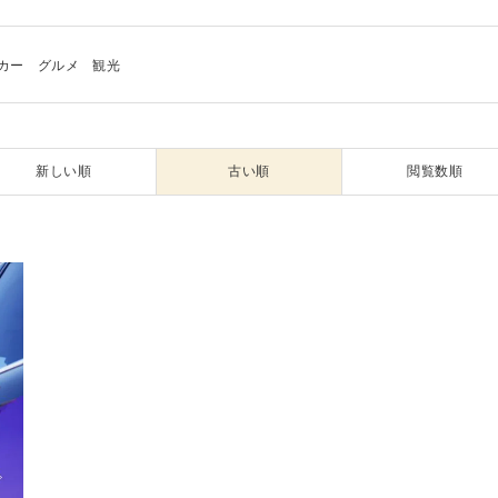
カー
グルメ
観光
新しい順
古い順
閲覧数順