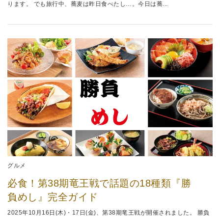
ります。 でも旅行中、蕎麦は昨日食べたし…。今日は蕎...
グルメ
必食！第38期竜王戦で話題の18種類『勝
負めし』完全ガイド
2025年10月16日(木)・17日(金)、第38期竜王戦が開催されました。 勝負