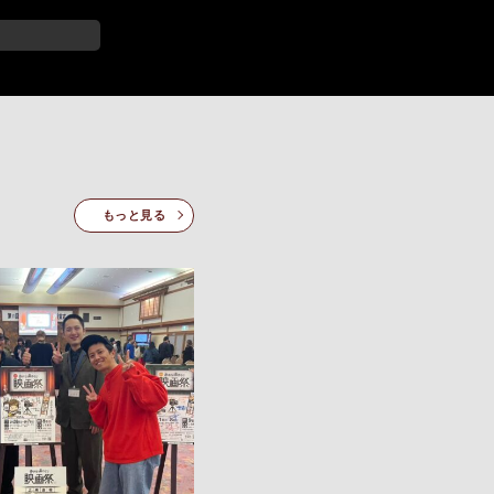
カス・オン・ワール
、最優秀女優賞、最
芸術貢献賞受賞
もっと見る
賞他、9部門にて優