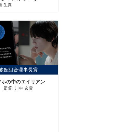
櫓 生真
マホの中のエイリアン
監督: 川中 玄貴