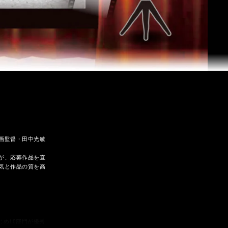
画監督・田中光敏
が、応募作品を直
気と作品の質を高
じめ10部門が優秀