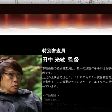
特別審査員
田中 光敏
監督
本映画祭の特別審査員は、数々の話題作を手掛ける映
氏です。
ただの上映会ではなく、「日本アカデミー賞受賞監督
接審査！」この貴重なチャンスが、クリエイターの熱
めています。
＜作品紹介＞
『海難1890』
• 2015年 全国ロードショー
• 第39回日本アカデミー賞において、優秀監督賞をは