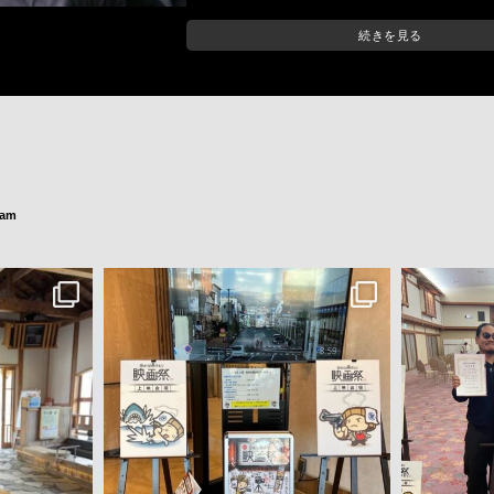
賞受賞。美術・録音部門は最優秀賞を獲得
『サクラサク』
• 2014年 全国ロードショー
• 2014年 第38回モントリオール世界映画祭フォー
ドシネマ部門正式招待作品
• 2017年 第1回アジア国際映画祭 最優秀監督賞
優秀映画音楽賞受賞
『利休にたずねよ』
• 2013年 第37回モントリオール世界映画祭最優秀
ram
• 2013年 第30回山路ふみ子文化賞受賞
• 2013年 全国ロードショー
• 2014年 第37回日本アカデミー賞最優秀美術賞受
秀賞受賞
『火天の城』
• 2009年 全国ロードショー
• 2010年 第33回日本アカデミー賞美術賞優秀賞受賞
オフィシャルWEBサイト