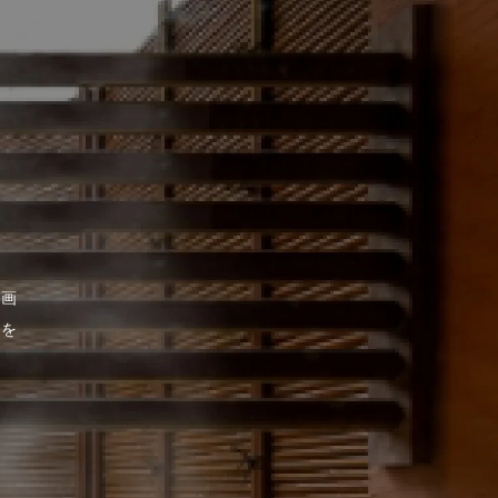
」
映画
」を