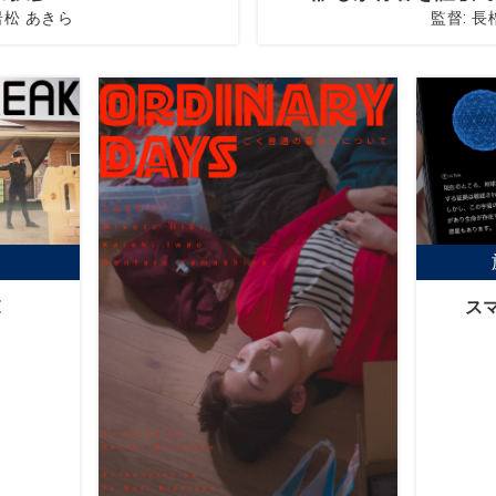
岩松 あきら
監督: 長
E
ス