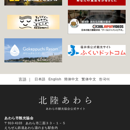
日本語
English
簡体中文
繁体中文
한국어
あわら市観光協会
〒910-4103 あわら市二面３３－１－５
えちぜん鉄道あわら湯のまち駅舎内