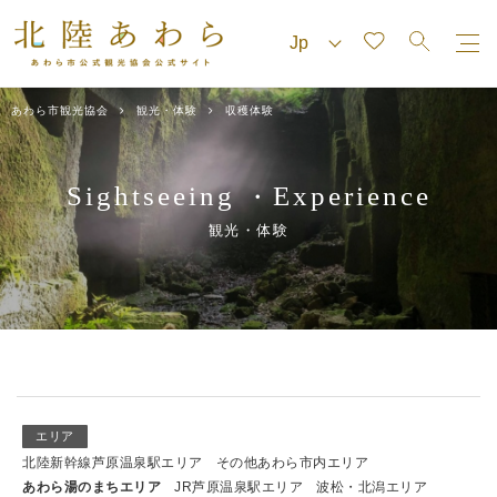
あわら市観光協会
観光・体験
収穫体験
Sightseeing
Experience
・
観光・体験
エリア
北陸新幹線芦原温泉駅エリア
その他あわら市内エリア
あわら湯のまちエリア
JR芦原温泉駅エリア
波松・北潟エリア