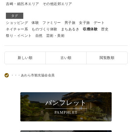
吉崎・細呂木エリア
その他近郊エリア
タグ
ショッピング
体験
ファミリー
男子旅
女子旅
デート
ネイチャー系
ものづくり体験
まちあるき
収穫体験
歴史
祭り・イベント
自然
芸術・美術
新しい順
古い順
閲覧数順
・・・あわら市観光協会会員
パンフレット
PAMPHLET