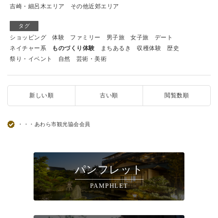
吉崎・細呂木エリア
その他近郊エリア
タグ
ショッピング
体験
ファミリー
男子旅
女子旅
デート
ネイチャー系
ものづくり体験
まちあるき
収穫体験
歴史
祭り・イベント
自然
芸術・美術
新しい順
古い順
閲覧数順
・・・あわら市観光協会会員
パンフレット
PAMPHLET