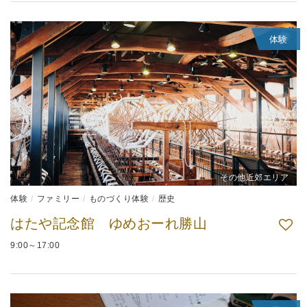
体験
その他近郊エリア
体験
ファミリー
ものづくり体験
歴史
はたや記念館 ゆめおーれ勝山
9:00～17:00