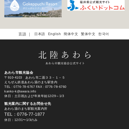
日本語
English
簡体中文
繁体中文
한국어
あわら市観光協会
〒910-4103 あわら市二面３３－１－５
えちぜん鉄道あわら湯のまち駅舎内
TEL
: 0776-78-6767
FAX : 0776-78-6760
kanko-k@awara.info
休日：土日祝および年末年始12/29～1/3
観光案内に関するお問合せ先
あわら湯のまち駅観光案内所
TEL：0776-77-1877
休日：12/31〜1/3のみ