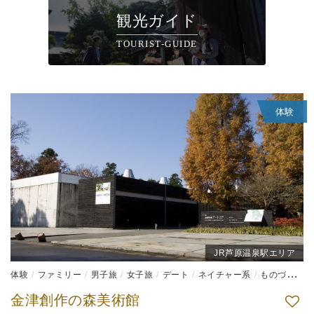
観光ガイド
TOURIST-GUIDE
体験
JR芦原温泉駅エリア
体験
ファミリー
男子旅
女子旅
デート
ネイチャー系
ものづくり体験
金津創作の森美術館