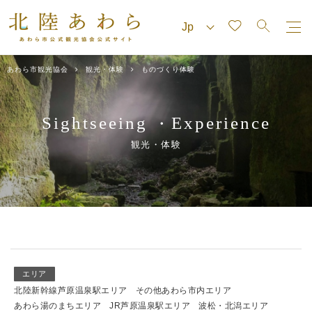
あわら市観光協会
観光・体験
ものづくり体験
Sightseeing
Experience
・
観光・体験
エリア
北陸新幹線芦原温泉駅エリア
その他あわら市内エリア
あわら湯のまちエリア
JR芦原温泉駅エリア
波松・北潟エリア