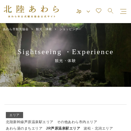
あわら市観光協会
観光・体験
ショッピング
Sightseeing
Experience
・
観光・体験
エリア
北陸新幹線芦原温泉駅エリア
その他あわら市内エリア
あわら湯のまちエリア
JR芦原温泉駅エリア
波松・北潟エリア