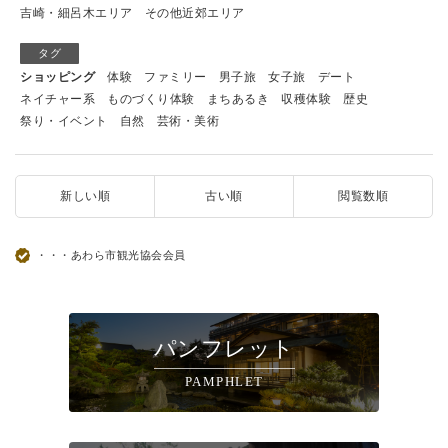
吉崎・細呂木エリア
その他近郊エリア
タグ
ショッピング
体験
ファミリー
男子旅
女子旅
デート
ネイチャー系
ものづくり体験
まちあるき
収穫体験
歴史
祭り・イベント
自然
芸術・美術
新しい順
古い順
閲覧数順
・・・あわら市観光協会会員
パンフレット
PAMPHLET