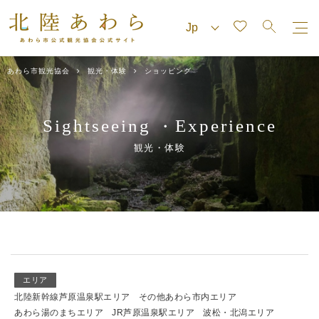
あわら市観光協会
観光・体験
ショッピング
Sightseeing
Experience
・
観光・体験
エリア
北陸新幹線芦原温泉駅エリア
その他あわら市内エリア
あわら湯のまちエリア
JR芦原温泉駅エリア
波松・北潟エリア