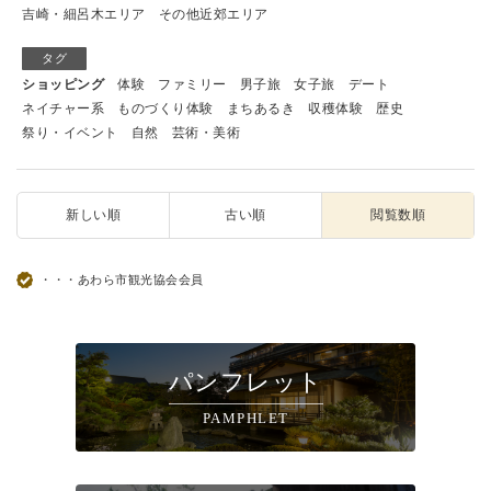
吉崎・細呂木エリア
その他近郊エリア
タグ
ショッピング
体験
ファミリー
男子旅
女子旅
デート
ネイチャー系
ものづくり体験
まちあるき
収穫体験
歴史
祭り・イベント
自然
芸術・美術
新しい順
古い順
閲覧数順
・・・あわら市観光協会会員
パンフレット
PAMPHLET