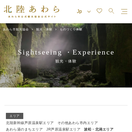
あわら市観光協会
観光・体験
ものづくり体験
Sightseeing
Experience
・
観光・体験
エリア
北陸新幹線芦原温泉駅エリア
その他あわら市内エリア
あわら湯のまちエリア
JR芦原温泉駅エリア
波松・北潟エリア