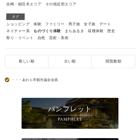
吉崎・細呂木エリア
その他近郊エリア
タグ
ショッピング
体験
ファミリー
男子旅
女子旅
デート
ネイチャー系
ものづくり体験
まちあるき
収穫体験
歴史
祭り・イベント
自然
芸術・美術
新しい順
古い順
閲覧数順
・・・あわら市観光協会会員
パンフレット
PAMPHLET