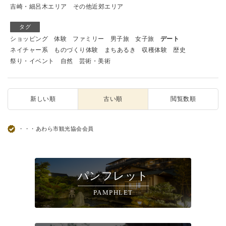
吉崎・細呂木エリア
その他近郊エリア
タグ
ショッピング
体験
ファミリー
男子旅
女子旅
デート
ネイチャー系
ものづくり体験
まちあるき
収穫体験
歴史
祭り・イベント
自然
芸術・美術
新しい順
古い順
閲覧数順
・・・あわら市観光協会会員
パンフレット
PAMPHLET