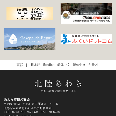
日本語
English
簡体中文
繁体中文
한국어
あわら市観光協会
〒910-4103 あわら市二面３３－１－５
えちぜん鉄道あわら湯のまち駅舎内
TEL
: 0776-78-6767
FAX : 0776-78-6760