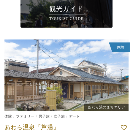
観光ガイド
TOURIST-GUIDE
体験
あわら湯のまちエリア
体験
ファミリー
男子旅
女子旅
デート
あわら温泉「芦湯」