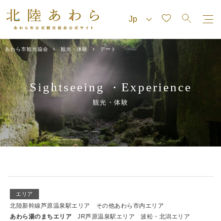
あわら市観光協会
観光・体験
デート
Sightseeing
Experience
・
観光・体験
エリア
北陸新幹線芦原温泉駅エリア
その他あわら市内エリア
あわら湯のまちエリア
JR芦原温泉駅エリア
波松・北潟エリア