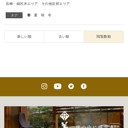
吉崎・細呂木エリア
その他近郊エリア
春
夏
秋
冬
タグ
新しい順
古い順
閲覧数順