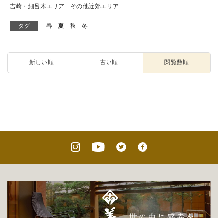
吉崎・細呂木エリア
その他近郊エリア
春
夏
秋
冬
タグ
新しい順
古い順
閲覧数順