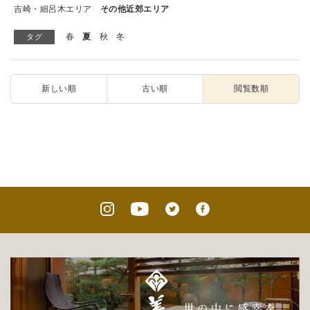
吉崎・細呂木エリア
その他近郊エリア
春
夏
秋
冬
タグ
新しい順
古い順
閲覧数順