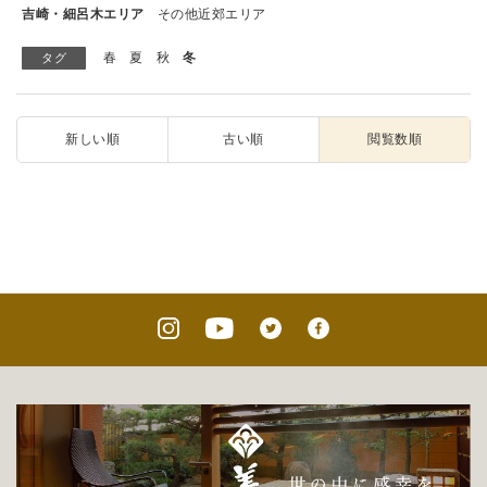
吉崎・細呂木エリア
その他近郊エリア
春
夏
秋
冬
タグ
新しい順
古い順
閲覧数順