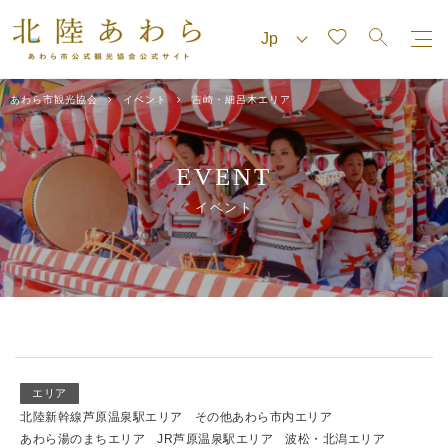
あわら市観光協会
イベント
吉崎・細呂木エリア
EVENT
イベント
エリア
北陸新幹線芦原温泉駅エリア
その他あわら市内エリア
あわら湯のまちエリア
JR芦原温泉駅エリア
波松・北潟エリア