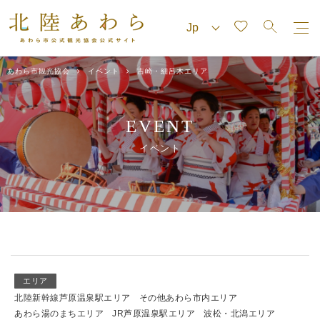
あわら市観光協会
イベント
吉崎・細呂木エリア
EVENT
イベント
エリア
北陸新幹線芦原温泉駅エリア
その他あわら市内エリア
あわら湯のまちエリア
JR芦原温泉駅エリア
波松・北潟エリア