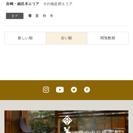
吉崎・細呂木エリア
その他近郊エリア
春
夏
秋
冬
タグ
新しい順
古い順
閲覧数順