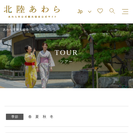
あわら市観光協会
ツアー
TOUR
ツアー
春
夏
秋
冬
季節