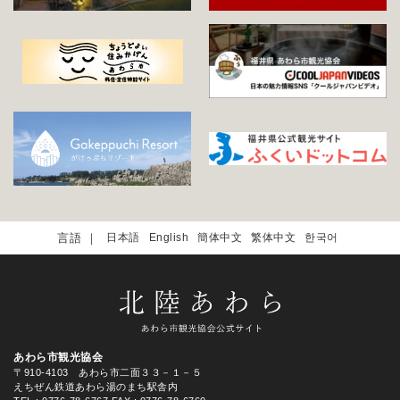
日本語
English
簡体中文
繁体中文
한국어
あわら市観光協会
〒910-4103 あわら市二面３３－１－５
えちぜん鉄道あわら湯のまち駅舎内