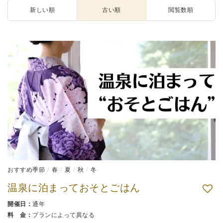
新しい順
古い順
閲覧数順
おすすめ季節
春
夏
秋
冬
温泉に泊まっておそとごはん
開催日：
通年
料 金：
プランによって異なる