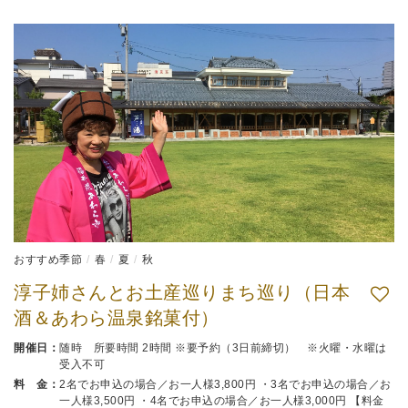
おすすめ季節
春
夏
秋
淳子姉さんとお土産巡りまち巡り（日本
酒＆あわら温泉銘菓付）
開催日：
随時 所要時間 2時間 ※要予約（3日前締切） ※火曜・水曜は
受入不可
料 金：
2名でお申込の場合／お一人様3,800円 ・3名でお申込の場合／お
一人様3,500円 ・4名でお申込の場合／お一人様3,000円 【料金