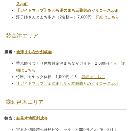
ス.pdf
【ガイドマップ】あわら湯のまち三薬師めぐりコース
.pdf
淳子姉さんとまち歩き（2名様～）7,600円
詳細はこちら
②金津エリア
担当：
金津まちなか創成会
垂れ飾りづくり体験付金津まちなかガイド 2,500円／人
詳
細はこちら
竹田川カヤック体験 1,000円／人
詳細はこちら
【ガイドマップ】金津まちなか本陣飾りめぐりコース.pdf
③細呂木エリア
担当：
細呂木地区創成会
宮谷石切場跡へ神秘ピクニック 3,000円／人（6～8月：