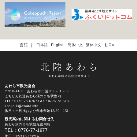
日本語
English
簡体中文
繁体中文
한국어
あわら市観光協会
〒910-4103 あわら市二面３３－１－５
えちぜん鉄道あわら湯のまち駅舎内
TEL
: 0776-78-6767
FAX : 0776-78-6760
kanko-k@awara.info
休日：土日祝および年末年始12/29～1/3
観光案内に関するお問合せ先
あわら湯のまち駅観光案内所
TEL：0776-77-1877
休日：12/31〜1/3のみ