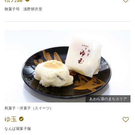
御菓子司 浅野耕月堂
あわら湯のまちエリア
和菓子・洋菓子（スイーツ）
ゆ玉
なんば屋菓子舗