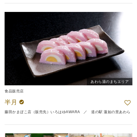
あわら湯のまちエリア
食品販売店
半月
藤田かまぼこ店（販売先）いろはゆAWARA ／ 道の駅 蓮如の里あわら