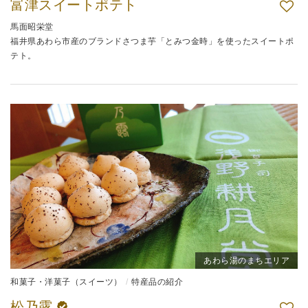
富津スイートポテト
馬面昭栄堂
福井県あわら市産のブランドさつま芋「とみつ金時」を使ったスイートポ
テト。
あわら湯のまちエリア
和菓子・洋菓子（スイーツ）
特産品の紹介
松乃露