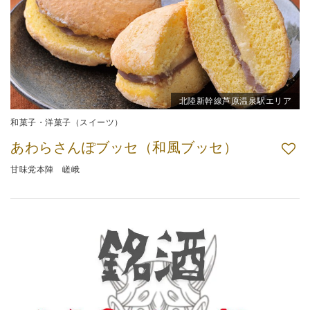
北陸新幹線芦原温泉駅エリア
和菓子・洋菓子（スイーツ）
あわらさんぽブッセ（和風ブッセ）
甘味党本陣 嵯峨