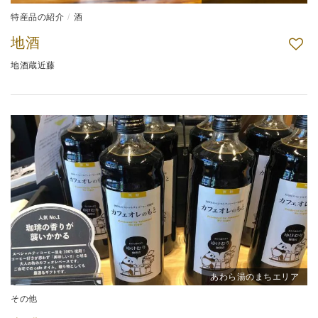
特産品の紹介
酒
地酒
地酒蔵近藤
あわら湯のまちエリア
その他