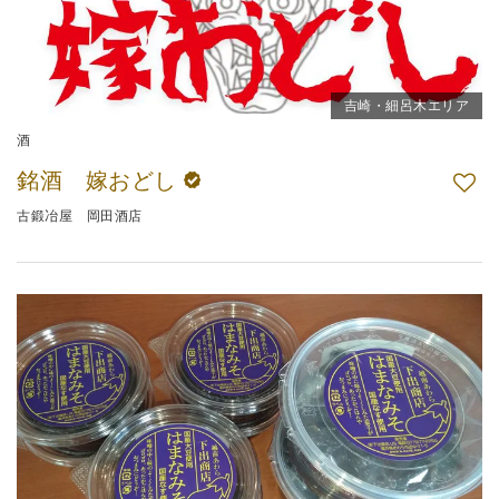
吉崎・細呂木エリア
酒
銘酒 嫁おどし
古鍛冶屋 岡田酒店