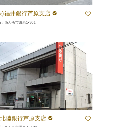
株)福井銀行芦原支店
所：あわら市温泉1-301
㈱北陸銀行芦原支店