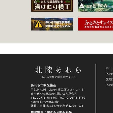
ホー
あわ
交通
あわ
あわら市観光協会
〒910-4103 あわら市二面３３－１－５
えちぜん鉄道あわら湯のまち駅舎内
TEL
: 0776-78-6767
FAX : 0776-78-6760
kanko-k@awara.info
休日：土日祝および年末年始12/29～1/3
観光案内に関するお問合せ先