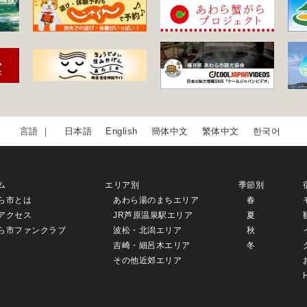
日本語
English
簡体中文
繁体中文
한국어
ム
エリア別
季節別
ら市とは
あわら湯のまちエリア
春
アクセス
JR芦原温泉駅エリア
夏
ら市ファンクラブ
波松・北潟エリア
秋
吉崎・細呂木エリア
冬
その他近郊エリア