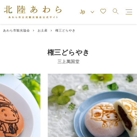
あわら市観光協会
お土産
権三どらやき
権三どらやき
三上萬国堂