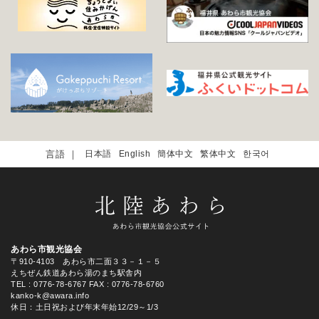
日本語
English
簡体中文
繁体中文
한국어
あわら市観光協会
〒910-4103 あわら市二面３３－１－５
えちぜん鉄道あわら湯のまち駅舎内
TEL
: 0776-78-6767
FAX : 0776-78-6760
kanko-k@awara.info
休日：土日祝および年末年始12/29～1/3