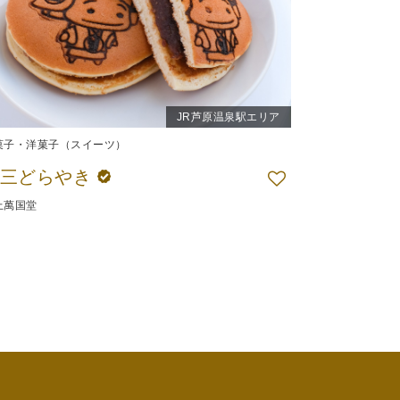
JR芦原温泉駅エリア
菓子・洋菓子（スイーツ）
権三どらやき
上萬国堂