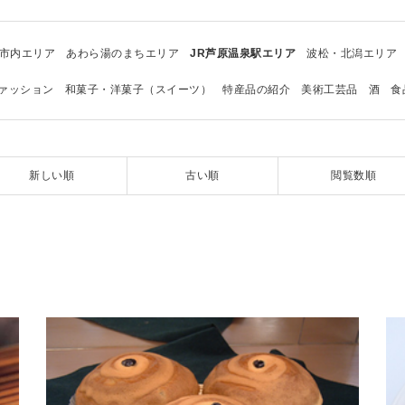
市内エリア
あわら湯のまちエリア
JR芦原温泉駅エリア
波松・北潟エリア
ァッション
和菓子・洋菓子（スイーツ）
特産品の紹介
美術工芸品
酒
食
新しい順
古い順
閲覧数順