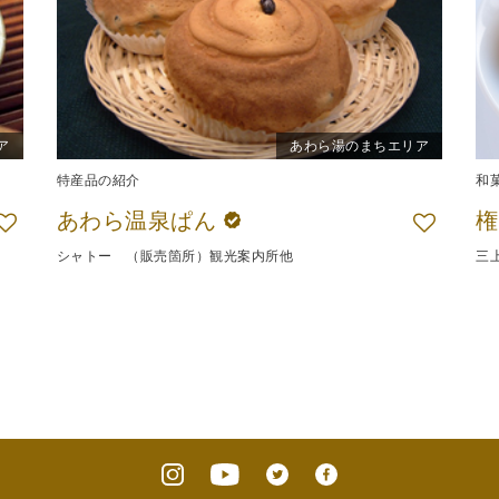
ア
あわら湯のまちエリア
特産品の紹介
和
あわら温泉ぱん
シャトー （販売箇所）観光案内所他
三