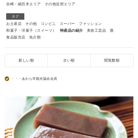
吉崎・細呂木エリア
その他近郊エリア
タグ
お土産店
その他
コンビニ
スーパー
ファッション
和菓子・洋菓子（スイーツ）
特産品の紹介
美術工芸品
酒
食品販売店
魚介類
新しい順
古い順
閲覧数順
・・・あわら市観光協会会員