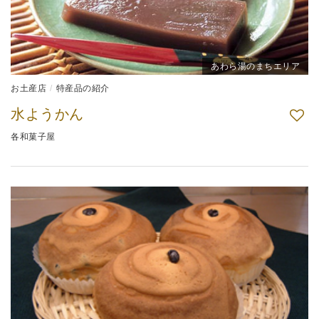
あわら湯のまちエリア
お土産店
特産品の紹介
水ようかん
各和菓子屋