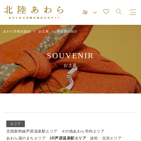
あわら市観光協会
お土産
特産品の紹介
SOUVENIR
お土産
エリア
北陸新幹線芦原温泉駅エリア
その他あわら市内エリア
あわら湯のまちエリア
JR芦原温泉駅エリア
波松・北潟エリア