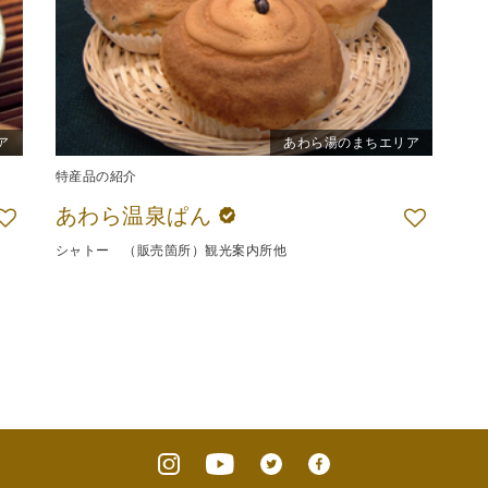
ア
あわら湯のまちエリア
特産品の紹介
あわら温泉ぱん
シャトー （販売箇所）観光案内所他