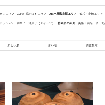
市内エリア
あわら湯のまちエリア
JR芦原温泉駅エリア
波松・北潟エリア
ァッション
和菓子・洋菓子（スイーツ）
特産品の紹介
美術工芸品
酒
食
新しい順
古い順
閲覧数順