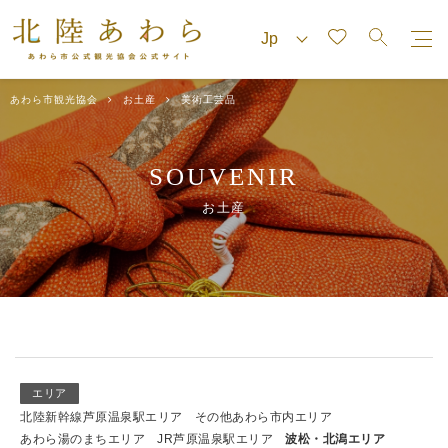
あわら市観光協会
お土産
美術工芸品
SOUVENIR
お土産
エリア
北陸新幹線芦原温泉駅エリア
その他あわら市内エリア
あわら湯のまちエリア
JR芦原温泉駅エリア
波松・北潟エリア