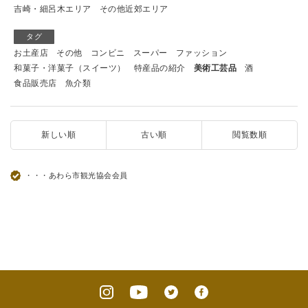
吉崎・細呂木エリア
その他近郊エリア
タグ
お土産店
その他
コンビニ
スーパー
ファッション
和菓子・洋菓子（スイーツ）
特産品の紹介
美術工芸品
酒
食品販売店
魚介類
新しい順
古い順
閲覧数順
・・・あわら市観光協会会員