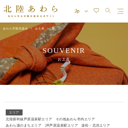
あわら市観光協会
お土産
酒
SOUVENIR
お土産
エリア
北陸新幹線芦原温泉駅エリア
その他あわら市内エリア
あわら湯のまちエリア
JR芦原温泉駅エリア
波松・北潟エリア