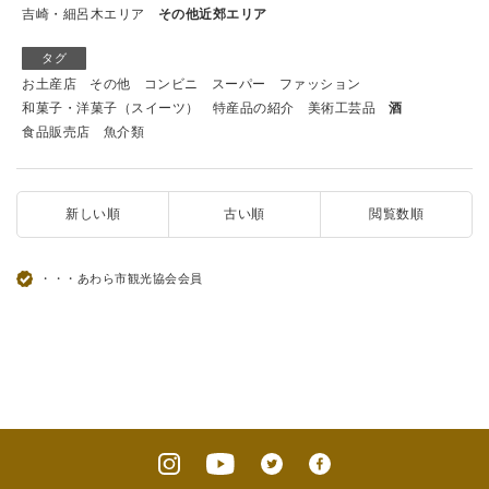
吉崎・細呂木エリア
その他近郊エリア
タグ
お土産店
その他
コンビニ
スーパー
ファッション
和菓子・洋菓子（スイーツ）
特産品の紹介
美術工芸品
酒
食品販売店
魚介類
新しい順
古い順
閲覧数順
・・・あわら市観光協会会員