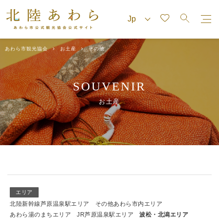
あわら市観光協会
お土産
その他
SOUVENIR
お土産
エリア
北陸新幹線芦原温泉駅エリア
その他あわら市内エリア
あわら湯のまちエリア
JR芦原温泉駅エリア
波松・北潟エリア