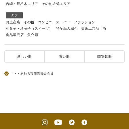
吉崎・細呂木エリア
その他近郊エリア
タグ
お土産店
その他
コンビニ
スーパー
ファッション
和菓子・洋菓子（スイーツ）
特産品の紹介
美術工芸品
酒
食品販売店
魚介類
新しい順
古い順
閲覧数順
・・・あわら市観光協会会員