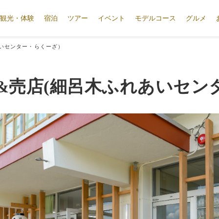
観光・体験
宿泊
ツアー
イベント
モデルコース
グルメ
あいセンター・らくーざ）
&売店(細呂木ふれあいセン