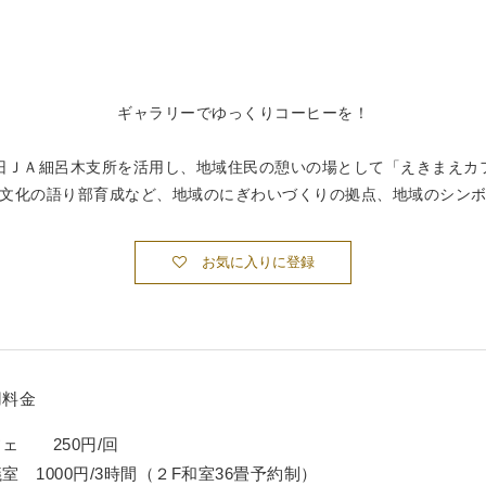
ギャラリーでゆっくりコーヒーを！
旧ＪＡ細呂木支所を活用し、地域住民の憩いの場として「えきまえカ
文化の語り部育成など、地域のにぎわいづくりの拠点、地域のシン
お気に入りに登録
用料金
ェ 250円/回
室 1000円/3時間（２F和室36畳予約制）