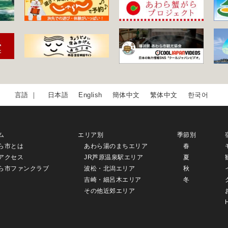
日本語
English
簡体中文
繁体中文
한국어
ム
エリア別
季節別
ら市とは
あわら湯のまちエリア
春
アクセス
JR芦原温泉駅エリア
夏
ら市ファンクラブ
波松・北潟エリア
秋
吉崎・細呂木エリア
冬
その他近郊エリア