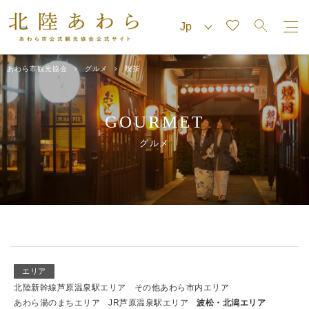
あわら市観光協会
グルメ
喫茶
GOURMET
グルメ
エリア
北陸新幹線芦原温泉駅エリア
その他あわら市内エリア
あわら湯のまちエリア
JR芦原温泉駅エリア
波松・北潟エリア