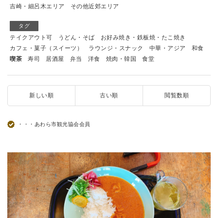
吉崎・細呂木エリア
その他近郊エリア
タグ
テイクアウト可
うどん・そば
お好み焼き・鉄板焼・たこ焼き
カフェ・菓子（スイーツ）
ラウンジ・スナック
中華・アジア
和食
喫茶
寿司
居酒屋
弁当
洋食
焼肉・韓国
食堂
新しい順
古い順
閲覧数順
・・・あわら市観光協会会員