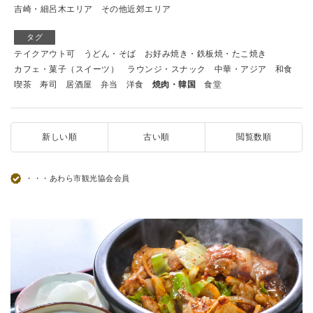
吉崎・細呂木エリア
その他近郊エリア
タグ
テイクアウト可
うどん・そば
お好み焼き・鉄板焼・たこ焼き
カフェ・菓子（スイーツ）
ラウンジ・スナック
中華・アジア
和食
喫茶
寿司
居酒屋
弁当
洋食
焼肉・韓国
食堂
新しい順
古い順
閲覧数順
・・・あわら市観光協会会員