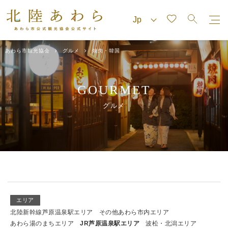
あわら市観光協会
グルメ
焼肉・韓国
GOURMET
グルメ
エリア
北陸新幹線芦原温泉駅エリア
その他あわら市内エリア
あわら湯のまちエリア
JR芦原温泉駅エリア
波松・北潟エリア