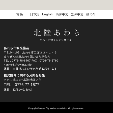
日本語
English
簡体中文
繁体中文
한국어
あわら市観光協会
〒910-4103 あわら市二面３３－１－５
えちぜん鉄道あわら湯のまち駅舎内
TEL
: 0776-78-6767
FAX : 0776-78-6760
kanko-k@awara.info
休日：土日祝および年末年始12/29～1/3
観光案内に関するお問合せ先
あわら湯のまち駅観光案内所
TEL：0776-77-1877
休日：12/31〜1/3のみ
Copyright © Awara City tourism association. All rights reserved.