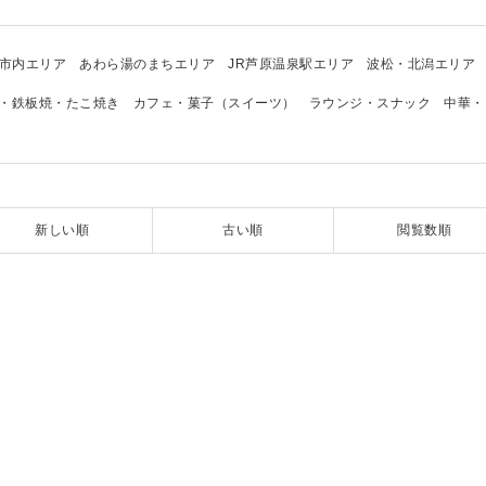
市内エリア
あわら湯のまちエリア
JR芦原温泉駅エリア
波松・北潟エリア
・鉄板焼・たこ焼き
カフェ・菓子（スイーツ）
ラウンジ・スナック
中華・
新しい順
古い順
閲覧数順