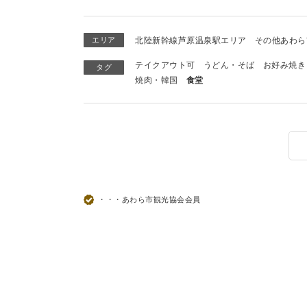
エリア
北陸新幹線芦原温泉駅エリア
その他あわら
テイクアウト可
うどん・そば
お好み焼き
タグ
焼肉・韓国
食堂
・・・あわら市観光協会会員