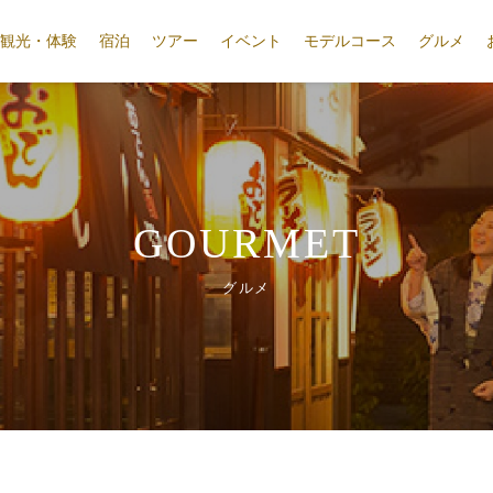
観光・体験
宿泊
ツアー
イベント
モデルコース
グルメ
GOURMET
グルメ