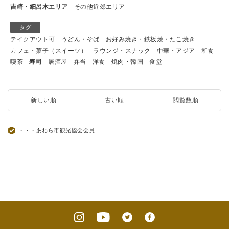
吉崎・細呂木エリア
その他近郊エリア
タグ
テイクアウト可
うどん・そば
お好み焼き・鉄板焼・たこ焼き
カフェ・菓子（スイーツ）
ラウンジ・スナック
中華・アジア
和食
喫茶
寿司
居酒屋
弁当
洋食
焼肉・韓国
食堂
新しい順
古い順
閲覧数順
・・・あわら市観光協会会員