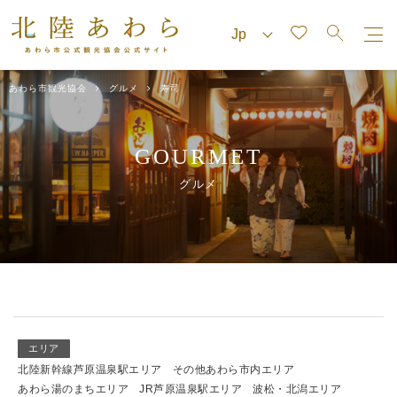
あわら市観光協会
グルメ
寿司
GOURMET
グルメ
エリア
北陸新幹線芦原温泉駅エリア
その他あわら市内エリア
あわら湯のまちエリア
JR芦原温泉駅エリア
波松・北潟エリア