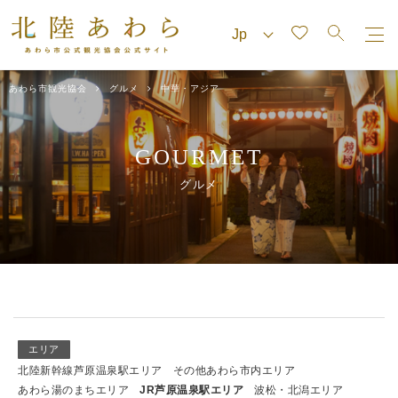
あわら市観光協会
グルメ
中華・アジア
GOURMET
グルメ
エリア
北陸新幹線芦原温泉駅エリア
その他あわら市内エリア
あわら湯のまちエリア
JR芦原温泉駅エリア
波松・北潟エリア