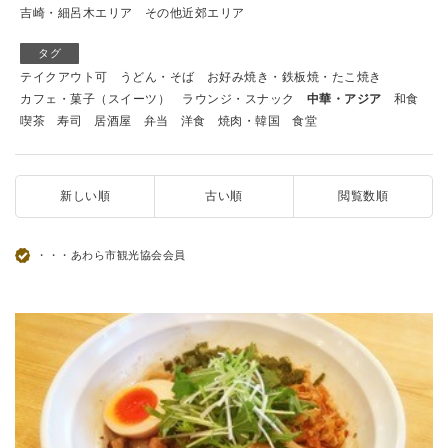
吉崎・細呂木エリア
その他近郊エリア
タグ
テイクアウト可
うどん・そば
お好み焼き・鉄板焼・たこ焼き
カフェ・菓子（スイーツ）
ラウンジ・スナック
中華・アジア
和食
喫茶
寿司
居酒屋
弁当
洋食
焼肉・韓国
食堂
新しい順
古い順
閲覧数順
・・・あわら市観光協会会員