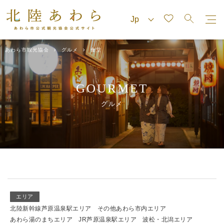
あわら市観光協会
グルメ
食堂
GOURMET
グルメ
エリア
北陸新幹線芦原温泉駅エリア
その他あわら市内エリア
あわら湯のまちエリア
JR芦原温泉駅エリア
波松・北潟エリア