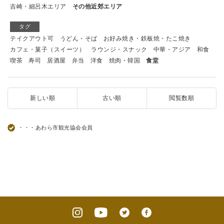
吉崎・細呂木エリア
その他近郊エリア
タグ
テイクアウト可
うどん・そば
お好み焼き・鉄板焼・たこ焼き
カフェ・菓子（スイーツ）
ラウンジ・スナック
中華・アジア
和食
喫茶
寿司
居酒屋
弁当
洋食
焼肉・韓国
食堂
新しい順
古い順
閲覧数順
・・・あわら市観光協会会員