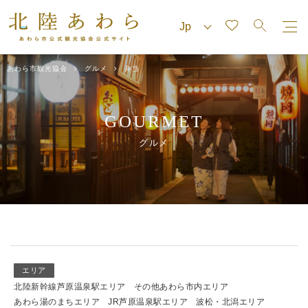
あわら市観光協会
グルメ
弁当
GOURMET
グルメ
エリア
北陸新幹線芦原温泉駅エリア
その他あわら市内エリア
あわら湯のまちエリア
JR芦原温泉駅エリア
波松・北潟エリア