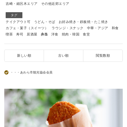
吉崎・細呂木エリア
その他近郊エリア
タグ
テイクアウト可
うどん・そば
お好み焼き・鉄板焼・たこ焼き
カフェ・菓子（スイーツ）
ラウンジ・スナック
中華・アジア
和食
喫茶
寿司
居酒屋
弁当
洋食
焼肉・韓国
食堂
新しい順
古い順
閲覧数順
・・・あわら市観光協会会員