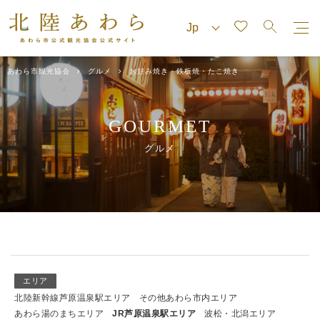
あわら市観光協会
グルメ
お好み焼き・鉄板焼・たこ焼き
GOURMET
グルメ
エリア
北陸新幹線芦原温泉駅エリア
その他あわら市内エリア
あわら湯のまちエリア
JR芦原温泉駅エリア
波松・北潟エリア