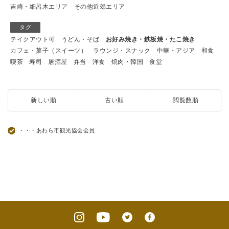
吉崎・細呂木エリア
その他近郊エリア
タグ
テイクアウト可
うどん・そば
お好み焼き・鉄板焼・たこ焼き
カフェ・菓子（スイーツ）
ラウンジ・スナック
中華・アジア
和食
喫茶
寿司
居酒屋
弁当
洋食
焼肉・韓国
食堂
新しい順
古い順
閲覧数順
・・・あわら市観光協会会員