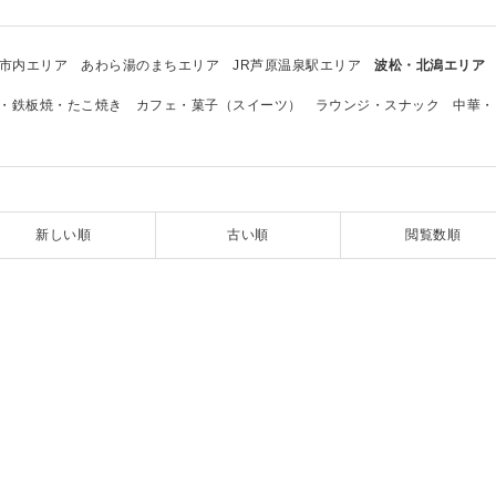
市内エリア
あわら湯のまちエリア
JR芦原温泉駅エリア
波松・北潟エリア
・鉄板焼・たこ焼き
カフェ・菓子（スイーツ）
ラウンジ・スナック
中華・
新しい順
古い順
閲覧数順