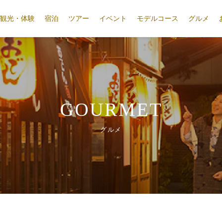
観光・体験
宿泊
ツアー
イベント
モデルコース
グルメ
GOURMET
グルメ