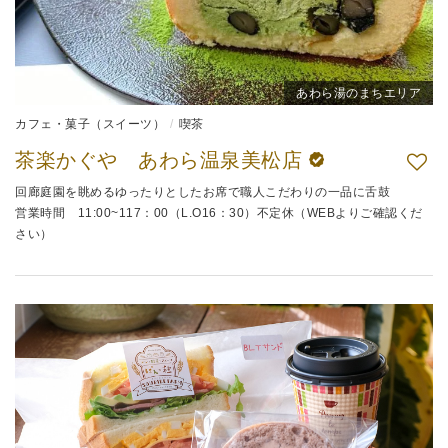
あわら湯のまちエリア
カフェ・菓子（スイーツ）
喫茶
茶楽かぐや あわら温泉美松店
回廊庭園を眺めるゆったりとしたお席で職人こだわりの一品に舌鼓
営業時間 11:00~117：00（L.O16：30）不定休（WEBよりご確認くだ
さい）