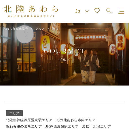
あわら市観光協会
グルメ
喫茶
GOURMET
グルメ
エリア
北陸新幹線芦原温泉駅エリア
その他あわら市内エリア
あわら湯のまちエリア
JR芦原温泉駅エリア
波松・北潟エリア