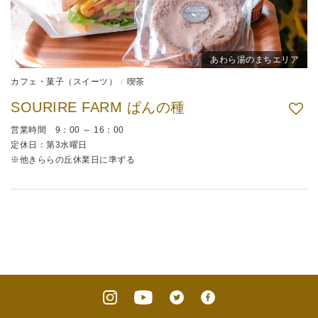
あわら湯のまちエリア
カフェ・菓子（スイーツ）
喫茶
SOURIRE FARM ぱんの種
営業時間 9：00 ～ 16：00
定休日：第3水曜日
※他きららの丘休業日に準ずる