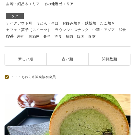
吉崎・細呂木エリア
その他近郊エリア
タグ
テイクアウト可
うどん・そば
お好み焼き・鉄板焼・たこ焼き
カフェ・菓子（スイーツ）
ラウンジ・スナック
中華・アジア
和食
喫茶
寿司
居酒屋
弁当
洋食
焼肉・韓国
食堂
新しい順
古い順
閲覧数順
・・・あわら市観光協会会員