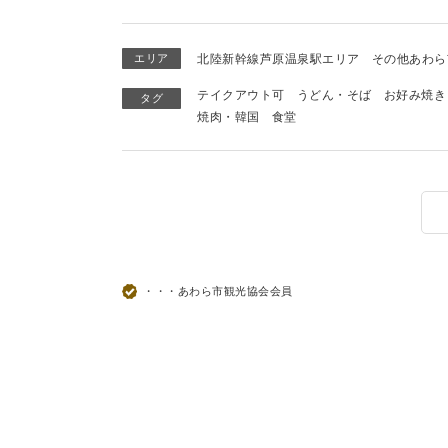
エリア
北陸新幹線芦原温泉駅エリア
その他あわら
テイクアウト可
うどん・そば
お好み焼き
タグ
焼肉・韓国
食堂
・・・あわら市観光協会会員