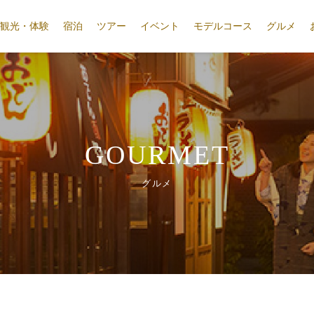
観光・体験
宿泊
ツアー
イベント
モデルコース
グルメ
GOURMET
グルメ