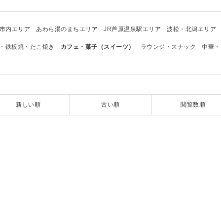
市内エリア
あわら湯のまちエリア
JR芦原温泉駅エリア
波松・北潟エリア
・鉄板焼・たこ焼き
カフェ・菓子（スイーツ）
ラウンジ・スナック
中華・
新しい順
古い順
閲覧数順