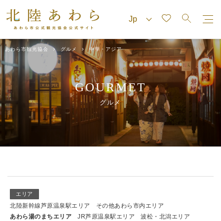
あわら市観光協会
グルメ
中華・アジア
GOURMET
グルメ
エリア
北陸新幹線芦原温泉駅エリア
その他あわら市内エリア
あわら湯のまちエリア
JR芦原温泉駅エリア
波松・北潟エリア