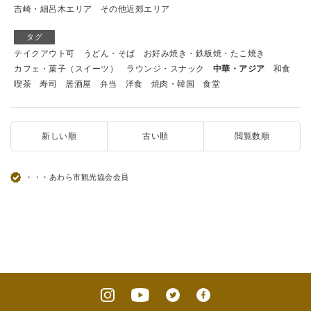
吉崎・細呂木エリア
その他近郊エリア
タグ
テイクアウト可
うどん・そば
お好み焼き・鉄板焼・たこ焼き
カフェ・菓子（スイーツ）
ラウンジ・スナック
中華・アジア
和食
喫茶
寿司
居酒屋
弁当
洋食
焼肉・韓国
食堂
新しい順
古い順
閲覧数順
・・・あわら市観光協会会員