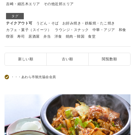
吉崎・細呂木エリア
その他近郊エリア
タグ
テイクアウト可
うどん・そば
お好み焼き・鉄板焼・たこ焼き
カフェ・菓子（スイーツ）
ラウンジ・スナック
中華・アジア
和食
喫茶
寿司
居酒屋
弁当
洋食
焼肉・韓国
食堂
新しい順
古い順
閲覧数順
・・・あわら市観光協会会員