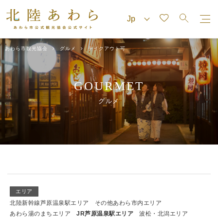
あわら市観光協会
グルメ
テイクアウト可
GOURMET
グルメ
エリア
北陸新幹線芦原温泉駅エリア
その他あわら市内エリア
あわら湯のまちエリア
JR芦原温泉駅エリア
波松・北潟エリア