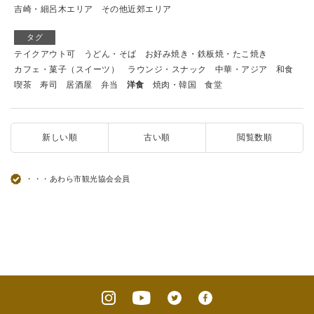
吉崎・細呂木エリア
その他近郊エリア
タグ
テイクアウト可
うどん・そば
お好み焼き・鉄板焼・たこ焼き
カフェ・菓子（スイーツ）
ラウンジ・スナック
中華・アジア
和食
喫茶
寿司
居酒屋
弁当
洋食
焼肉・韓国
食堂
新しい順
古い順
閲覧数順
・・・あわら市観光協会会員