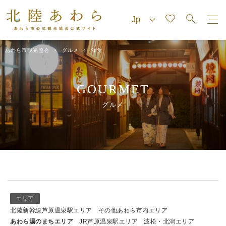
あわら市観光協会
グルメ
洋食
GOURMET
グルメ
エリア
北陸新幹線芦原温泉駅エリア
その他あわら市内エリア
あわら湯のまちエリア
JR芦原温泉駅エリア
波松・北潟エリア