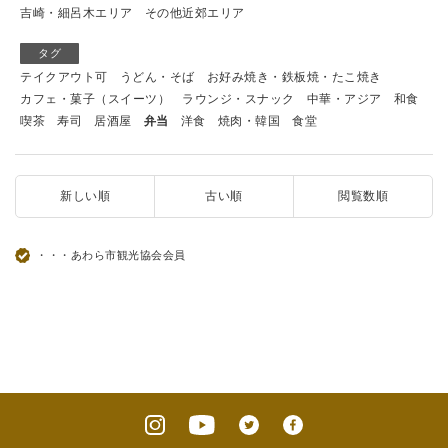
吉崎・細呂木エリア
その他近郊エリア
タグ
テイクアウト可
うどん・そば
お好み焼き・鉄板焼・たこ焼き
カフェ・菓子（スイーツ）
ラウンジ・スナック
中華・アジア
和食
喫茶
寿司
居酒屋
弁当
洋食
焼肉・韓国
食堂
新しい順
古い順
閲覧数順
・・・あわら市観光協会会員