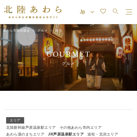
あわら市観光協会
グルメ
弁当
GOURMET
グルメ
エリア
北陸新幹線芦原温泉駅エリア
その他あわら市内エリア
あわら湯のまちエリア
JR芦原温泉駅エリア
波松・北潟エリア