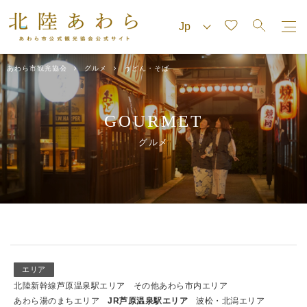
あわら市観光協会
グルメ
うどん・そば
GOURMET
グルメ
エリア
北陸新幹線芦原温泉駅エリア
その他あわら市内エリア
あわら湯のまちエリア
JR芦原温泉駅エリア
波松・北潟エリア