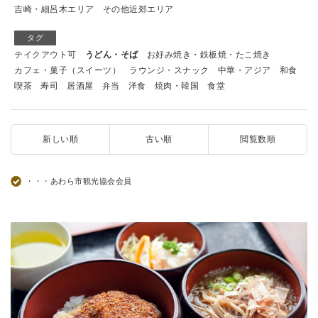
吉崎・細呂木エリア
その他近郊エリア
タグ
テイクアウト可
うどん・そば
お好み焼き・鉄板焼・たこ焼き
カフェ・菓子（スイーツ）
ラウンジ・スナック
中華・アジア
和食
喫茶
寿司
居酒屋
弁当
洋食
焼肉・韓国
食堂
新しい順
古い順
閲覧数順
・・・あわら市観光協会会員