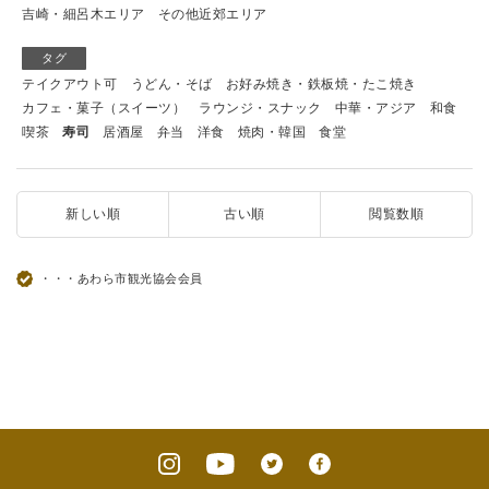
吉崎・細呂木エリア
その他近郊エリア
タグ
テイクアウト可
うどん・そば
お好み焼き・鉄板焼・たこ焼き
カフェ・菓子（スイーツ）
ラウンジ・スナック
中華・アジア
和食
喫茶
寿司
居酒屋
弁当
洋食
焼肉・韓国
食堂
新しい順
古い順
閲覧数順
・・・あわら市観光協会会員