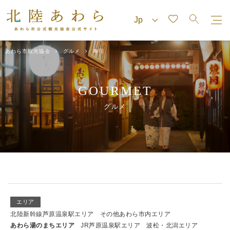
あわら市観光協会
グルメ
寿司
GOURMET
グルメ
エリア
北陸新幹線芦原温泉駅エリア
その他あわら市内エリア
あわら湯のまちエリア
JR芦原温泉駅エリア
波松・北潟エリア