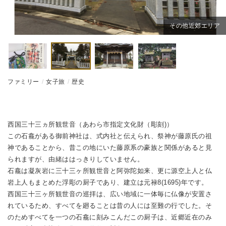
その他近郊エリア
ファミリー
女子旅
歴史
西国三十三ヵ所観世音（あわら市指定文化財（彫刻)）
この石龕がある御前神社は、式内社と伝えられ、祭神が藤原氏の祖
神であることから、昔この地にいた藤原系の豪族と関係があると見
られますが、由緒ははっきりしていません。
石龕は凝灰岩に三十三ヶ所観世音と阿弥陀如来、更に源空上人と仏
岩上人もまとめた浮彫の厨子であり、建立は元禄8(1695)年です。
西国三十三ヶ所観世音の巡拝は、広い地域に一体毎に仏像が安置さ
れているため、すべてを廻ることは昔の人には至難の行でした。そ
のためすべてを一つの石龕に刻みこんだこの厨子は、近郷近在のみ