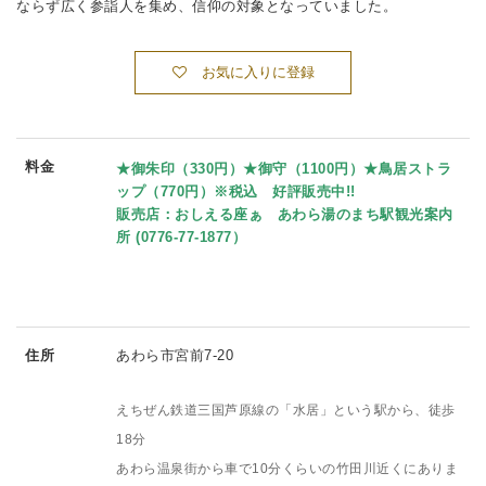
ならず広く参詣人を集め、信仰の対象となっていました。
お気に入りに登録
料金
★御朱印（330円）★御守（1100円）★鳥居ストラ
ップ（770円）※税込 好評販売中!!
販売店：
おしえる座ぁ
あわら湯のまち駅観光案内
所 (0776-77-1877）
住所
あわら市宮前7-20
えちぜん鉄道三国芦原線の「水居」という駅から、徒歩
18分
あわら温泉街から車で10分くらいの竹田川近くにありま