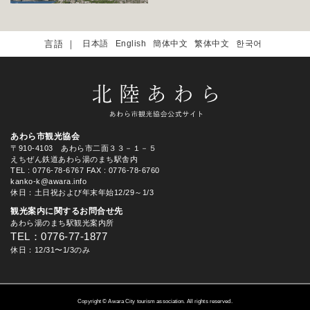
日本語
English
簡体中文
繁体中文
한국어
あわら市観光協会
〒910-4103 あわら市二面３３－１－５
えちぜん鉄道あわら湯のまち駅舎内
TEL
: 0776-78-6767
FAX : 0776-78-6760
kanko-k@awara.info
休日：土日祝および年末年始12/29～1/3
観光案内に関するお問合せ先
あわら湯のまち駅観光案内所
TEL：0776-77-1877
休日：12/31〜1/3のみ
Copyright © Awara City tourism association. All rights reserved.